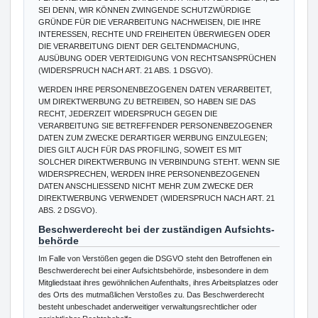
SEI DENN, WIR KÖNNEN ZWINGENDE SCHUTZWÜRDIGE
GRÜNDE FÜR DIE VERARBEITUNG NACHWEISEN, DIE IHRE
INTERESSEN, RECHTE UND FREIHEITEN ÜBERWIEGEN ODER
DIE VERARBEITUNG DIENT DER GELTENDMACHUNG,
AUSÜBUNG ODER VERTEIDIGUNG VON RECHTSANSPRÜCHEN
(WIDERSPRUCH NACH ART. 21 ABS. 1 DSGVO).
WERDEN IHRE PERSONENBEZOGENEN DATEN VERARBEITET,
UM DIREKTWERBUNG ZU BETREIBEN, SO HABEN SIE DAS
RECHT, JEDERZEIT WIDERSPRUCH GEGEN DIE
VERARBEITUNG SIE BETREFFENDER PERSONENBEZOGENER
DATEN ZUM ZWECKE DERARTIGER WERBUNG EINZULEGEN;
DIES GILT AUCH FÜR DAS PROFILING, SOWEIT ES MIT
SOLCHER DIREKTWERBUNG IN VERBINDUNG STEHT. WENN SIE
WIDERSPRECHEN, WERDEN IHRE PERSONENBEZOGENEN
DATEN ANSCHLIESSEND NICHT MEHR ZUM ZWECKE DER
DIREKTWERBUNG VERWENDET (WIDERSPRUCH NACH ART. 21
ABS. 2 DSGVO).
Beschwerde­recht bei der zuständigen Aufsichts­
behörde
Im Falle von Verstößen gegen die DSGVO steht den Betroffenen ein
Beschwerderecht bei einer Aufsichtsbehörde, insbesondere in dem
Mitgliedstaat ihres gewöhnlichen Aufenthalts, ihres Arbeitsplatzes oder
des Orts des mutmaßlichen Verstoßes zu. Das Beschwerderecht
besteht unbeschadet anderweitiger verwaltungsrechtlicher oder