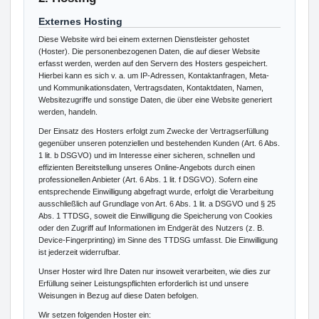
Externes Hosting
Diese Website wird bei einem externen Dienstleister gehostet
(Hoster). Die personenbezogenen Daten, die auf dieser Website
erfasst werden, werden auf den Servern des Hosters gespeichert.
Hierbei kann es sich v. a. um IP-Adressen, Kontaktanfragen, Meta-
und Kommunikationsdaten, Vertragsdaten, Kontaktdaten, Namen,
Websitezugriffe und sonstige Daten, die über eine Website generiert
werden, handeln.
Der Einsatz des Hosters erfolgt zum Zwecke der Vertragserfüllung
gegenüber unseren potenziellen und bestehenden Kunden (Art. 6 Abs.
1 lit. b DSGVO) und im Interesse einer sicheren, schnellen und
effizienten Bereitstellung unseres Online-Angebots durch einen
professionellen Anbieter (Art. 6 Abs. 1 lit. f DSGVO). Sofern eine
entsprechende Einwilligung abgefragt wurde, erfolgt die Verarbeitung
ausschließlich auf Grundlage von Art. 6 Abs. 1 lit. a DSGVO und § 25
Abs. 1 TTDSG, soweit die Einwilligung die Speicherung von Cookies
oder den Zugriff auf Informationen im Endgerät des Nutzers (z. B.
Device-Fingerprinting) im Sinne des TTDSG umfasst. Die Einwilligung
ist jederzeit widerrufbar.
Unser Hoster wird Ihre Daten nur insoweit verarbeiten, wie dies zur
Erfüllung seiner Leistungspflichten erforderlich ist und unsere
Weisungen in Bezug auf diese Daten befolgen.
Wir setzen folgenden Hoster ein: