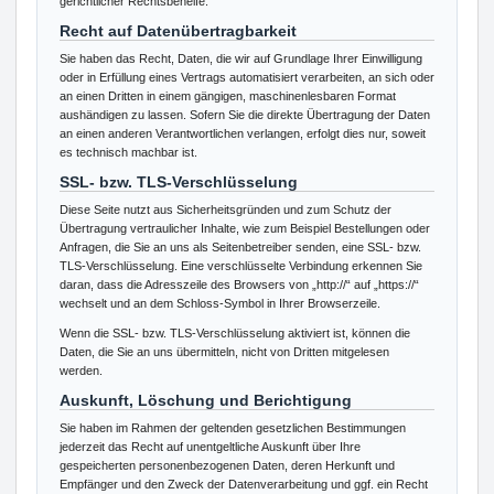
gerichtlicher Rechtsbehelfe.
Recht auf Daten­übertrag­barkeit
Sie haben das Recht, Daten, die wir auf Grundlage Ihrer Einwilligung
oder in Erfüllung eines Vertrags automatisiert verarbeiten, an sich oder
an einen Dritten in einem gängigen, maschinenlesbaren Format
aushändigen zu lassen. Sofern Sie die direkte Übertragung der Daten
an einen anderen Verantwortlichen verlangen, erfolgt dies nur, soweit
es technisch machbar ist.
SSL- bzw. TLS-Verschlüsselung
Diese Seite nutzt aus Sicherheitsgründen und zum Schutz der
Übertragung vertraulicher Inhalte, wie zum Beispiel Bestellungen oder
Anfragen, die Sie an uns als Seitenbetreiber senden, eine SSL- bzw.
TLS-Verschlüsselung. Eine verschlüsselte Verbindung erkennen Sie
daran, dass die Adresszeile des Browsers von „http://“ auf „https://“
wechselt und an dem Schloss-Symbol in Ihrer Browserzeile.
Wenn die SSL- bzw. TLS-Verschlüsselung aktiviert ist, können die
Daten, die Sie an uns übermitteln, nicht von Dritten mitgelesen
werden.
Auskunft, Löschung und Berichtigung
Sie haben im Rahmen der geltenden gesetzlichen Bestimmungen
jederzeit das Recht auf unentgeltliche Auskunft über Ihre
gespeicherten personenbezogenen Daten, deren Herkunft und
Empfänger und den Zweck der Datenverarbeitung und ggf. ein Recht