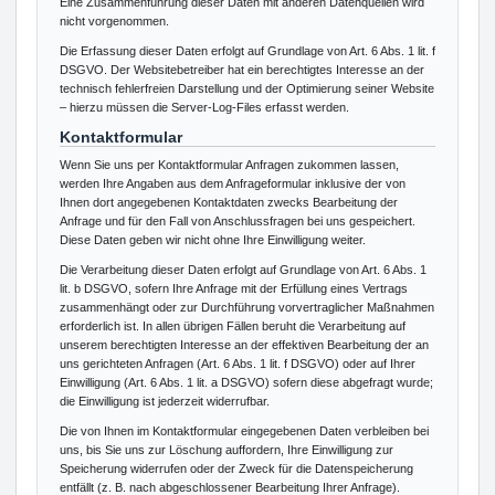
Eine Zusammenführung dieser Daten mit anderen Datenquellen wird
nicht vorgenommen.
Die Erfassung dieser Daten erfolgt auf Grundlage von Art. 6 Abs. 1 lit. f
DSGVO. Der Websitebetreiber hat ein berechtigtes Interesse an der
technisch fehlerfreien Darstellung und der Optimierung seiner Website
– hierzu müssen die Server-Log-Files erfasst werden.
Kontaktformular
Wenn Sie uns per Kontaktformular Anfragen zukommen lassen,
werden Ihre Angaben aus dem Anfrageformular inklusive der von
Ihnen dort angegebenen Kontaktdaten zwecks Bearbeitung der
Anfrage und für den Fall von Anschlussfragen bei uns gespeichert.
Diese Daten geben wir nicht ohne Ihre Einwilligung weiter.
Die Verarbeitung dieser Daten erfolgt auf Grundlage von Art. 6 Abs. 1
lit. b DSGVO, sofern Ihre Anfrage mit der Erfüllung eines Vertrags
zusammenhängt oder zur Durchführung vorvertraglicher Maßnahmen
erforderlich ist. In allen übrigen Fällen beruht die Verarbeitung auf
unserem berechtigten Interesse an der effektiven Bearbeitung der an
uns gerichteten Anfragen (Art. 6 Abs. 1 lit. f DSGVO) oder auf Ihrer
Einwilligung (Art. 6 Abs. 1 lit. a DSGVO) sofern diese abgefragt wurde;
die Einwilligung ist jederzeit widerrufbar.
Die von Ihnen im Kontaktformular eingegebenen Daten verbleiben bei
uns, bis Sie uns zur Löschung auffordern, Ihre Einwilligung zur
Speicherung widerrufen oder der Zweck für die Datenspeicherung
entfällt (z. B. nach abgeschlossener Bearbeitung Ihrer Anfrage).