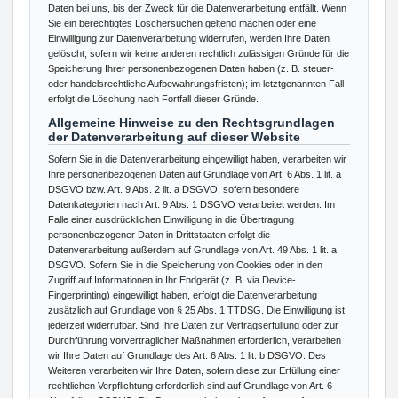
Daten bei uns, bis der Zweck für die Datenverarbeitung entfällt. Wenn
Sie ein berechtigtes Löschersuchen geltend machen oder eine
Einwilligung zur Datenverarbeitung widerrufen, werden Ihre Daten
gelöscht, sofern wir keine anderen rechtlich zulässigen Gründe für die
Speicherung Ihrer personenbezogenen Daten haben (z. B. steuer-
oder handelsrechtliche Aufbewahrungsfristen); im letztgenannten Fall
erfolgt die Löschung nach Fortfall dieser Gründe.
Allgemeine Hinweise zu den Rechtsgrundlagen
der Datenverarbeitung auf dieser Website
Sofern Sie in die Datenverarbeitung eingewilligt haben, verarbeiten wir
Ihre personenbezogenen Daten auf Grundlage von Art. 6 Abs. 1 lit. a
DSGVO bzw. Art. 9 Abs. 2 lit. a DSGVO, sofern besondere
Datenkategorien nach Art. 9 Abs. 1 DSGVO verarbeitet werden. Im
Falle einer ausdrücklichen Einwilligung in die Übertragung
personenbezogener Daten in Drittstaaten erfolgt die
Datenverarbeitung außerdem auf Grundlage von Art. 49 Abs. 1 lit. a
DSGVO. Sofern Sie in die Speicherung von Cookies oder in den
Zugriff auf Informationen in Ihr Endgerät (z. B. via Device-
Fingerprinting) eingewilligt haben, erfolgt die Datenverarbeitung
zusätzlich auf Grundlage von § 25 Abs. 1 TTDSG. Die Einwilligung ist
jederzeit widerrufbar. Sind Ihre Daten zur Vertragserfüllung oder zur
Durchführung vorvertraglicher Maßnahmen erforderlich, verarbeiten
wir Ihre Daten auf Grundlage des Art. 6 Abs. 1 lit. b DSGVO. Des
Weiteren verarbeiten wir Ihre Daten, sofern diese zur Erfüllung einer
rechtlichen Verpflichtung erforderlich sind auf Grundlage von Art. 6