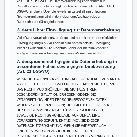
Abs. 1 lit. c DSGVO. Die Datenverarbeitung kann ferner auf
Grundlage unseres berechtigten Interesses nach Art. 6 Abs. 1 lit. f
DSGVO erfolgen. Über die jeweils im Einzelfall einschlägigen
Rechtsgrundlagen wird in den folgenden Absätzen dieser
Datenschutzerklärung informiert.
Widerruf Ihrer Einwilligung zur Datenverarbeitung
Viele Datenverarbeitungsvorgänge sind nur mit Ihrer ausdrücklichen
Einwilligung möglich. Sie können eine bereits erteilte Einwilligung
jederzeit widerrufen. Die Rechtmäßigkeit der bis zum Widerruf
erfolgten Datenverarbeitung bleibt vom Widerruf unberührt.
Widerspruchsrecht gegen die Datenerhebung in
besonderen Fällen sowie gegen Direktwerbung
(Art. 21 DSGVO)
WENN DIE DATENVERARBEITUNG AUF GRUNDLAGE VON ART. 6
ABS. 1 LIT. E ODER F DSGVO ERFOLGT, HABEN SIE JEDERZEIT
DAS RECHT, AUS GRÜNDEN, DIE SICH AUS IHRER
BESONDEREN SITUATION ERGEBEN, GEGEN DIE
VERARBEITUNG IHRER PERSONENBEZOGENEN DATEN
WIDERSPRUCH EINZULEGEN; DIES GILT AUCH FÜR EIN AUF
DIESE BESTIMMUNGEN GESTÜTZTES PROFILING. DIE
JEWEILIGE RECHTSGRUNDLAGE, AUF DENEN EINE
VERARBEITUNG BERUHT, ENTNEHMEN SIE DIESER
DATENSCHUTZERKLÄRUNG. WENN SIE WIDERSPRUCH
EINLEGEN, WERDEN WIR IHRE BETROFFENEN
PERSONENBEZOGENEN DATEN NICHT MEHR VERARBEITEN, ES