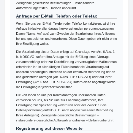
Zwingende gesetzliche Bestimmungen – insbesondere
Aufbewahrungsfristen – bleiben unberührt.
Anfrage per E-Mail, Telefon oder Telefax
Wenn Sie uns per E-Mail, Telefon oder Telefax kontaktieren, wird Ihre
Anfrage inklusive aller daraus hervorgehenden personenbezogenen
Daten (Name, Anfrage) zum Zwecke der Bearbeitung Ihres Anliegens
bei uns gespeichert und verarbeitet. Diese Daten geben wir nicht ohne
Ihre Einwilligung weiter.
Die Verarbeitung dieser Daten erfolgt auf Grundlage von Art. 6 Abs. 1
lit. b DSGVO, sofern Ihre Anfrage mit der Erfüllung eines Vertrags
zusammenhängt oder zur Durchführung vorvertraglicher Maßnahmen
erforderlich ist. In allen übrigen Fällen beruht die Verarbeitung auf
unserem berechtigten Interesse an der effektiven Bearbeitung der an
uns gerichteten Anfragen (Art. 6 Abs. 1 lit. f DSGVO) oder auf Ihrer
Einwilligung (Art. 6 Abs. 1 lit. a DSGVO) sofern diese abgefragt wurde;
die Einwilligung ist jederzeit widerrufbar.
Die von Ihnen an uns per Kontaktanfragen übersandten Daten
verbleiben bei uns, bis Sie uns zur Löschung auffordern, Ihre
Einwilligung zur Speicherung widerrufen oder der Zweck für die
Datenspeicherung entfällt (z. B. nach abgeschlossener Bearbeitung
Ihres Anliegens). Zwingende gesetzliche Bestimmungen –
insbesondere gesetzliche Aufbewahrungsfristen – bleiben unberührt.
Registrierung auf dieser Website